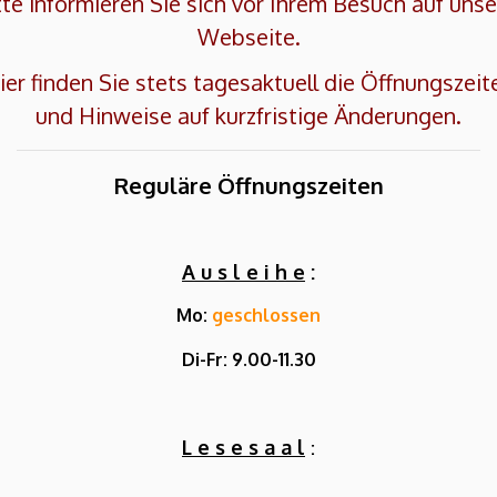
tte informieren Sie sich vor Ihrem Besuch auf unse
Webseite.
ier finden Sie stets tagesaktuell die Öffnungszeit
und Hinweise auf kurzfristige Änderungen.
Reguläre Öffnungszeiten
A u s l e i h e
:
Mo:
geschlossen
Di-Fr: 9.00-11.30
L e s e s a a l
: