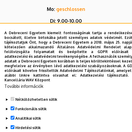
Mo:
geschlossen
Di: 9.00-10.00
Mi-Do: 9.00-14.00
A Debreceni Egyetem kiemelt fontosságúnak tartja a rendelkezés
bocsátott, illetve birtokába jutott személyes adatok védelmét. Ezú
tájékoztatjuk Önt, hogy a Debreceni Egyetem a 2018. május 25. napjá
Fr: 9.00-12.00
kötelezően alkalmazandó Általános Adatvédelmi Rendelet alap
felülvizsgálta folyamatait és beépítette a GDPR előírásait
adatkezelési és adatvédelmi tevékenységébe. A felhasználók személ
adatait a Debreceni Egyetem korábban is teljes körültekintéssel kezel
megfelelve az érvényben lévő adatkezelési szabályozásoknak. A G
Legutóbbi frissítés:
2026. 07. 30. 11:47
előírásait követve frissítettük Adatvédelmi Tájékoztatónkat, amelyet
alábbi linkre kattintva olvashat el:
Adatkezelési tájékoztató.
Kancellária WAV Központ
További információk
Nélkülözhetetlen sütik
Funkcionális sütik
Adatvédelem
Adatvédelem
Analitikai sütik
Technikai információk
Hirdetési sütik