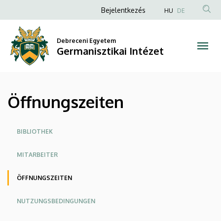
Öffnungszeiten
Ugrás
Anonim
Bejelentkezés
HU
DE
a
Felhasználói
|
tartalomra
fiók
Debreceni Egyetem
Germanisztikai
Germanisztikai Intézet
menüje
Intézet
Öffnungszeiten
Oldalmenü
BIBLIOTHEK
MITARBEITER
ÖFFNUNGSZEITEN
NUTZUNGSBEDINGUNGEN