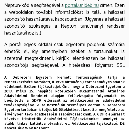
Neptun-kódja segítségével a
portal.unideb.hu
címen. Ezen
a weboldalon további információkat is talál a hálózati
azonosító használatával kapcsolatban. (Ugyanez a hálózati
azonosító szükséges a Neptun tanulmányi rendszer
használatához is.)
A portál egyes oldalai csak egyetemi polgárok számára
érhetők el, így amennyiben ezeket a tartalmakat is
szeretné megtekinteni, kérjük jelentkezzen be hálózati
azonosítója segítségével. A hitelesítési folyamat SSL
titkosított csatornán keresztül történik, így
A Debreceni Egyetem kiemelt fontosságúnak tartja a
felhasználóneve és jelszava nem kerülhet illetéktelen
rendelkezésére bocsátott, illetve birtokába jutott személyes adatok
kezekbe.
védelmét. Ezúton tájékoztatjuk Önt, hogy a Debreceni Egyetem a
2018. május 25. napjától kötelezően alkalmazandó Általános
Adatvédelmi Rendelet alapján felülvizsgálta folyamatait és
Letölthető állományok olvasásához szükséges
beépítette a GDPR előírásait az adatkezelési és adatvédelmi
program
tevékenységébe. A felhasználók személyes adatait a Debreceni
Egyetem korábban is teljes körültekintéssel kezelte, megfelelve az
érvényben lévő adatkezelési szabályozásoknak. A GDPR előírásait
Az Acrobat típusú fájlok megnyitásához és
követve frissítettük Adatvédelmi Tájékoztatónkat, amelyet az
megjelenítéséhez szükséges ingyenes programot - ha
alábbi linkre kattintva olvashat el:
Adatkezelési tájékoztató.
DE
Kancellária WAV Központ