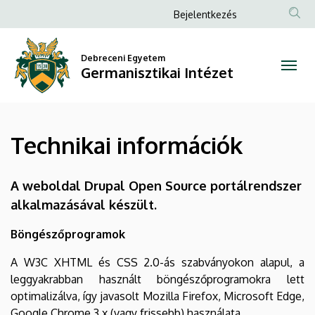
Technikai
Ugrás
Anonim
Bejelentkezés
a
Felhasználói
információk
tartalomra
fiók
Debreceni Egyetem
|
Germanisztikai Intézet
menüje
Germanisztikai
Intézet
Technikai információk
A weboldal Drupal Open Source portálrendszer
alkalmazásával készült.
Böngészőprogramok
A W3C XHTML és CSS 2.0-ás szabványokon alapul, a
leggyakrabban használt böngészőprogramokra lett
optimalizálva, így javasolt Mozilla Firefox, Microsoft Edge,
Google Chrome 3.x (vagy frissebb) használata.