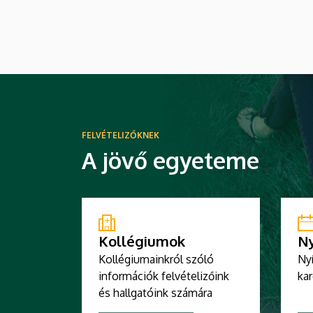
világ kihívásaira, elsősorban az oktatás, a
tudományos élet és a nemzetközi
kapcsolatok terén.
FELVÉTELIZŐKNEK
A jövő egyeteme
Kollégiumok
Ny
Kollégiumainkról szóló
Nyí
információk felvételizőink
ka
és hallgatóink számára