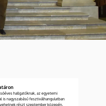
atáron
lsőéves hallgatóknak, az egyetemi
l is nagyszabású fesztiválhangulatban
 vehetnek részt szeptember közepén.