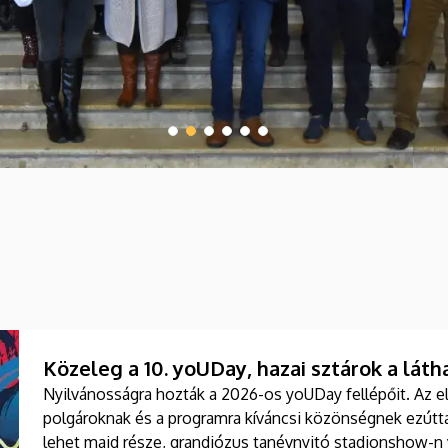
Közeleg a 10. yoUDay, hazai sztárok a láth
Nyilvánosságra hozták a 2026-os yoUDay fellépőit. Az e
polgároknak és a programra kíváncsi közönségnek ezútta
lehet majd része, grandiózus tanévnyitó stadionshow-n