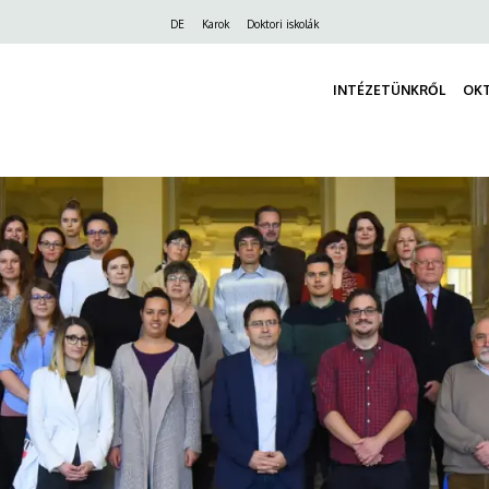
Felső
DE
Karok
Doktori iskolák
navigáció
INTÉZETÜNKRŐL
OK