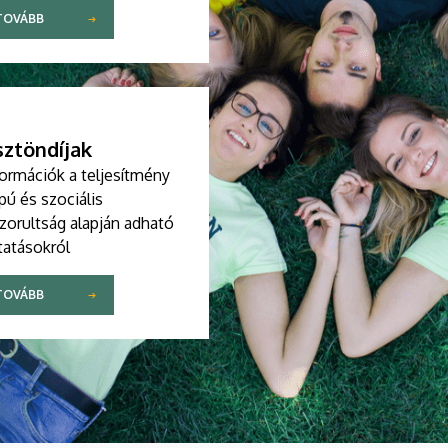
TOVÁBB
ztöndíjak
formációk a teljesítmény
pú és szociális
zorultság alapján adható
tatásokról
TOVÁBB