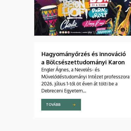
Hagyományőrzés és innováció
a Bölcsészettudományi Karon
Engler Ágnes, a Nevelés- és
Művelődéstudományi Intézet professzora
2026. július 1-től öt éven át tölti be a
Debreceni Egyetem
Bölcsészettudományi Kar dékáni
posztját. Vezetői stratégiájában fontos
TOVÁBB
szerepet szán a kar hagyományainak, a
bölcsészképzés klasszikus normáinak
megőrzésének, egyben reagálva a változó