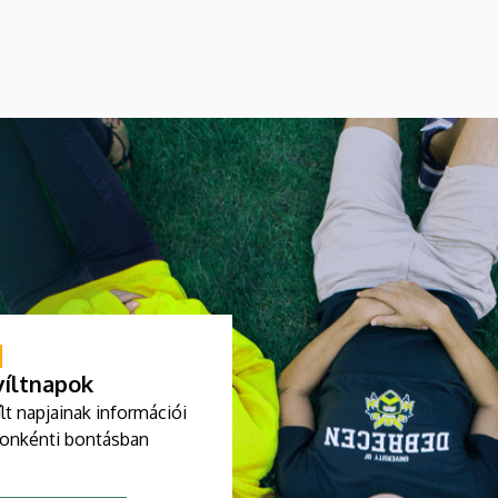
értesítést emailben.
íltnapok
lt napjainak információi
ronkénti bontásban