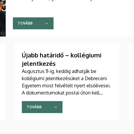
TOVÁBB
Újabb határidő – kollégiumi
jelentkezés
Augusztus 11-ig, keddig adhatják be
kollégiumi jelentkezésüket a Debreceni
Egyetem most felvételt nyert elsőévesei.
A dokumentumokat postai úton kell
eljuttatniuk a DE Kollégiumi Felvételi és
Szociális Iroda címére. A kollégiumi
TOVÁBB
férőhelyekről a gólyák a Kollégiumi
Felvételi és Szociális Bizottság döntését
követően, augusztus 21-e után kapnak