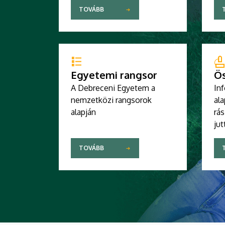
TOVÁBB
Egyetemi rangsor
Ös
A Debreceni Egyetem a
In
nemzetközi rangsorok
ala
alapján
rás
jut
TOVÁBB