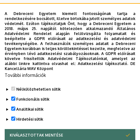
Textualität und Rhetorizität (Organisation: Dr.
A Debreceni Egyetem kiemelt fontosságúnak tartja a
habil. Kovács Kálmán, 2000)
rendelkezésére bocsátott, illetve birtokába jutott személyes adatok
védelmét. Ezúton tájékoztatjuk Önt, hogy a Debreceni Egyetem a
2018. május 25. napjától kötelezően alkalmazandó Általános
Goethe. Internationales Symposion aus Anlass
Adatvédelmi Rendelet alapján felülvizsgálta folyamatait és
beépítette a GDPR előírásait az adatkezelési és adatvédelmi
des 250. Geburtstags (Organisation: Dr. habil.
tevékenységébe. A felhasználók személyes adatait a Debreceni
Tamás Lichtmann, 1999)
Egyetem korábban is teljes körültekintéssel kezelte, megfelelve az
érvényben lévő adatkezelési szabályozásoknak. A GDPR előírásait
követve frissítettük Adatvédelmi Tájékoztatónkat, amelyet az
alábbi linkre kattintva olvashat el:
Adatkezelési tájékoztató.
DE
Kulturwisssenschaften, Datenbanken und
Kancellária WAV Központ
Europa (Organisation: Dr. habil. Tamás Lichtmann,
További információk
1998)
Nélkülözhetetlen sütik
Legutóbbi frissítés:
2023. 05. 08. 13:58
Funkcionális sütik
Analitikai sütik
Hirdetési sütik
KIVÁLASZTOTTAK MENTÉSE
WITHDRAW CONSENT