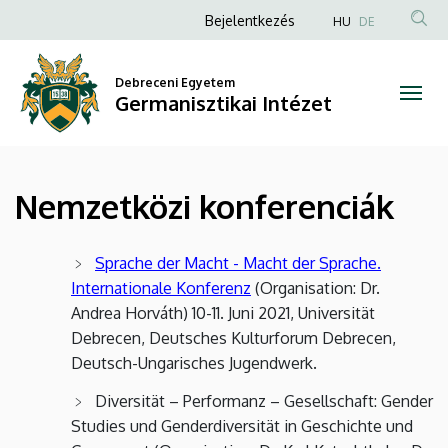
Nemzetközi
Ugrás
Anonim
Bejelentkezés
HU
DE
a
Felhasználói
konferenciák
tartalomra
fiók
Debreceni Egyetem
|
Germanisztikai Intézet
menüje
Germanisztikai
Intézet
Nemzetközi konferenciák
Sprache der Macht - Macht der Sprache.
Internationale Konferenz
(Organisation: Dr.
Andrea Horváth) 10-11. Juni 2021, Universität
Debrecen, Deutsches Kulturforum Debrecen,
Deutsch-Ungarisches Jugendwerk.
Diversität – Performanz – Gesellschaft: Gender
Studies und Genderdiversität in Geschichte und