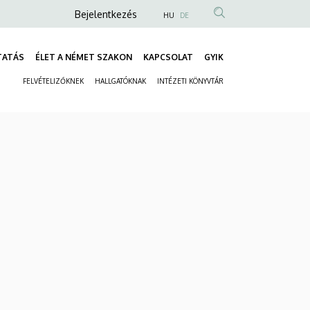
Anonim
Bejelentkezés
HU
DE
Felhasználói
fiók
TATÁS
ÉLET A NÉMET SZAKON
KAPCSOLAT
GYIK
Fő
menüje
FELVÉTELIZŐKNEK
HALLGATÓKNAK
INTÉZETI KÖNYVTÁR
navigáció
Másodlagos
navigáció