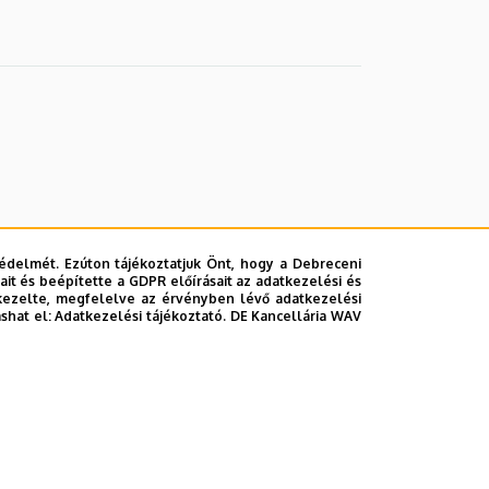
édelmét. Ezúton tájékoztatjuk Önt, hogy a Debreceni
it és beépítette a GDPR előírásait az adatkezelési és
kezelte, megfelelve az érvényben lévő adatkezelési
ashat el:
Adatkezelési tájékoztató.
DE Kancellária WAV