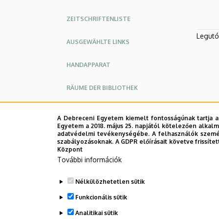
ZEITSCHRIFTENLISTE
Legutób
AUSGEWÄHLTE LINKS
HANDAPPARAT
RÄUME DER BIBLIOTHEK
DEENK-OPAC
A Debreceni Egyetem kiemelt fontosságúnak tartja a
Egyetem a 2018. május 25. napjától kötelezően alkalm
adatvédelmi tevékenységébe. A felhasználók személ
szabályozásoknak. A GDPR előírásait követve frissítet
Központ
További információk
Nélkülözhetetlen sütik
Funkcionális sütik
Analitikai sütik