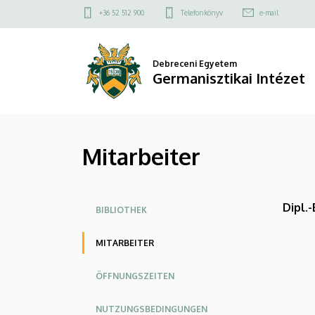
Mitarbeiter
Ugrás
Felső
+36 52 512 900
Telefonkönyv
e-mail
a
kapcsolat
|
tartalomra
menü
Germanisztikai
Debreceni Egyetem
Germanisztikai Intézet
Intézet
Mitarbeiter
Oldalmenü
Dipl.
BIBLIOTHEK
MITARBEITER
ÖFFNUNGSZEITEN
NUTZUNGSBEDINGUNGEN