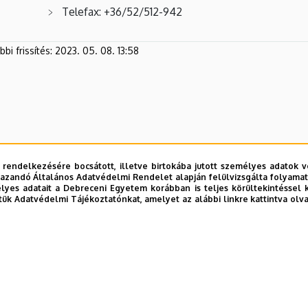
Telefax: +36/52/512-942
bi frissítés:
2023. 05. 08. 13:58
 rendelkezésére bocsátott, illetve birtokába jutott személyes adatok v
azandó Általános Adatvédelmi Rendelet alapján felülvizsgálta folyamata
yes adatait a Debreceni Egyetem korábban is teljes körültekintéssel 
tük Adatvédelmi Tájékoztatónkat, amelyet az alábbi linkre kattintva olv