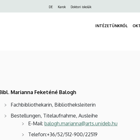
Felső
DE
Karok
Doktori iskolák
navigáció
INTÉZETÜNKRŐL
OK
-Bibl. Marianna Feketéné Balogh
Fachbibliothekarin, Bibliotheksleiterin
Bestellungen, Titelaufnahme, Ausleihe
E-Mail:
balogh.marianna@arts.unideb.hu
Telefon:+36/52/512-900/22519