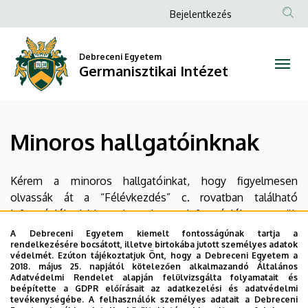
Minoros
Ugrás
Anonim
Bejelentkezés
a
Felhasználói
hallgatóinknak
tartalomra
fiók
Debreceni Egyetem
|
Germanisztikai Intézet
menüje
Germanisztikai
Intézet
Minoros hallgatóinknak
Kérem a minoros hallgatóinkat, hogy figyelmesen
olvassák át a “Félévkezdés” c. rovatban található
információkat! Ide csak azokat az információkat tesszük
ki külön, amik speciálisan csak a minoros hallgatókat
A Debreceni Egyetem kiemelt fontosságúnak tartja a
rendelkezésére bocsátott, illetve birtokába jutott személyes adatok
érintik.
védelmét. Ezúton tájékoztatjuk Önt, hogy a Debreceni Egyetem a
2018. május 25. napjától kötelezően alkalmazandó Általános
A Neptun-rendszeren keresztül mailben is szoktunk
Adatvédelmi Rendelet alapján felülvizsgálta folyamatait és
beépítette a GDPR előírásait az adatkezelési és adatvédelmi
fontos és hasznos infókat küldeni, ezért kérem, hogy
tevékenységébe. A felhasználók személyes adatait a Debreceni
pontosan adják meg a Neptunban az e-mail-címeket!