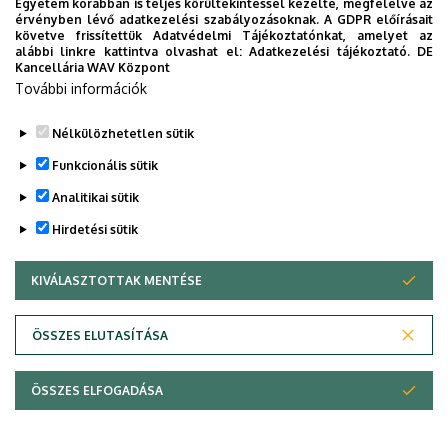
Egyetem korábban is teljes körültekintéssel kezelte, megfelelve az
érvényben lévő adatkezelési szabályozásoknak. A GDPR előírásait
követve frissítettük Adatvédelmi Tájékoztatónkat, amelyet az
A tanegységlista alapján (lsd:
50 kredites képzések
rovat,
alábbi linkre kattintva olvashat el:
Adatkezelési tájékoztató.
DE
a lap alján) meg tudják nézni, hogy az adott félévben mely
Kancellária WAV Központ
tárgyakat kell felvenni. A tárgyakhoz tartozó
órarendi
További információk
adatokat
a BA rovatban az órarendben találják.
Nélkülözhetetlen sütik
Legutóbbi frissítés:
2024. 03. 18. 08:55
Funkcionális sütik
Analitikai sütik
Hirdetési sütik
KIVÁLASZTOTTAK MENTÉSE
WITHDRAW CONSENT
Adatvédelem
Adatvédelem
ÖSSZES ELUTASÍTÁSA
Technikai információk
ÖSSZES ELFOGADÁSA
Szerzői jog &másolat; @év @szervezet @verzió