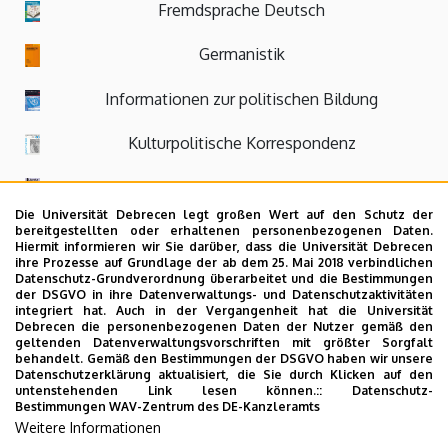
Fremdsprache Deutsch
Germanistik
Informationen zur politischen Bildung
Kulturpolitische Korrespondenz
Literatur in Bayern
Die Universität Debrecen legt großen Wert auf den Schutz der
Sprachtheorie und germanistische Linguistik: Eine
bereitgestellten oder erhaltenen personenbezogenen Daten.
Hiermit informieren wir Sie darüber, dass die Universität Debrecen
internationale Zeitschrift
ihre Prozesse auf Grundlage der ab dem 25. Mai 2018 verbindlichen
Datenschutz-Grundverordnung überarbeitet und die Bestimmungen
der DSGVO in ihre Datenverwaltungs- und Datenschutzaktivitäten
Text und Kontext
integriert hat. Auch in der Vergangenheit hat die Universität
Debrecen die personenbezogenen Daten der Nutzer gemäß den
Werkstatt: Arbeitspapiere zur germanistischen
geltenden Datenverwaltungsvorschriften mit größter Sorgfalt
behandelt. Gemäß den Bestimmungen der DSGVO haben wir unsere
Sprach- und Literaturwissenschaft
Datenschutzerklärung aktualisiert, die Sie durch Klicken auf den
untenstehenden Link lesen können.::
Datenschutz-
Bestimmungen
WAV-Zentrum des DE-Kanzleramts
ZAS Papers in Linguistics
Weitere Informationen