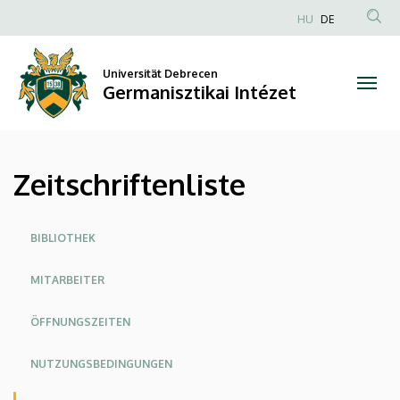
Zeitschriftenliste
Direkt
HU
DE
zum
Anonim
|
Inhalt
Felhasználói
Universität Debrecen
Germanisztikai
fiók
Germanisztikai Intézet
menüje
Intézet
Zeitschriftenliste
Oldalmenü
BIBLIOTHEK
MITARBEITER
ÖFFNUNGSZEITEN
NUTZUNGSBEDINGUNGEN