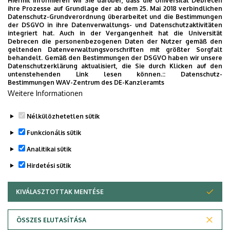
Hiermit informieren wir Sie darüber, dass die Universität Debrecen
ZEITSCHRIFTENLISTE
ihre Prozesse auf Grundlage der ab dem 25. Mai 2018 verbindlichen
Datenschutz-Grundverordnung überarbeitet und die Bestimmungen
der DSGVO in ihre Datenverwaltungs- und Datenschutzaktivitäten
AUSGEWÄHLTE LINKS
integriert hat. Auch in der Vergangenheit hat die Universität
Debrecen die personenbezogenen Daten der Nutzer gemäß den
geltenden Datenverwaltungsvorschriften mit größter Sorgfalt
HANDAPPARAT
behandelt. Gemäß den Bestimmungen der DSGVO haben wir unsere
Datenschutzerklärung aktualisiert, die Sie durch Klicken auf den
untenstehenden Link lesen können.::
Datenschutz-
RÄUME DER BIBLIOTHEK
Bestimmungen
WAV-Zentrum des DE-Kanzleramts
Weitere Informationen
DEENK-OPAC
Nélkülözhetetlen sütik
Funkcionális sütik
Wichtige
Informationen
für alle Nutzer der Bibliothek
Analitikai sütik
Last update:
2024. 09. 23. 14:31
Hirdetési sütik
KIVÁLASZTOTTAK MENTÉSE
WITHDRAW CONSENT
ÖSSZES ELUTASÍTÁSA