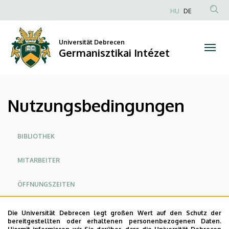
Nutzungsbedingungen
Direkt
HU
DE
zum
Anonim
|
Inhalt
Felhasználói
Universität Debrecen
Germanisztikai
fiók
Germanisztikai Intézet
menüje
Intézet
Nutzungsbedingungen
Oldalmenü
BIBLIOTHEK
MITARBEITER
ÖFFNUNGSZEITEN
NUTZUNGSBEDINGUNGEN
Die Universität Debrecen legt großen Wert auf den Schutz der
bereitgestellten oder erhaltenen personenbezogenen Daten.